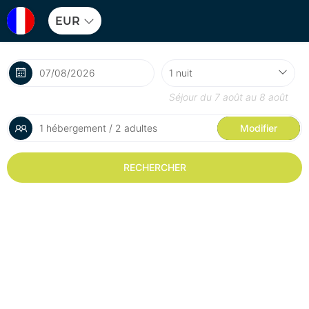
EUR
Séjour du
7 août
au
8 août
1 hébergement / 2 adultes
Modifier