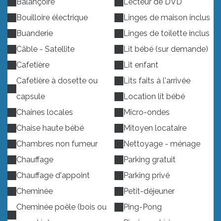
Balançoire
Lecteur de DVD
Bouilloire électrique
Linges de maison inclus
Buanderie
Linges de toilette inclus
Câble - Satellite
Lit bébé (sur demande)
Cafetière
Lit enfant
Cafetière à dosette ou
Lits faits à l'arrivée
capsule
Location lit bébé
Chaînes locales
Micro-ondes
Chaise haute bébé
Mitoyen locataire
Chambres non fumeur
Nettoyage - ménage
Chauffage
Parking gratuit
Chauffage d'appoint
Parking privé
Cheminée
Petit-déjeuner
Cheminée poêle (bois ou
Ping-Pong