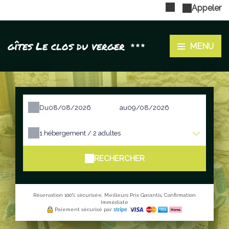
Appeler
gîtes Le clos du verger
MENU
Du
au
1
hébergement /
2
adultes
RECHERCHER
Réservation 100% sécurisée, Meilleurs Prix Garantis, Confirmation
Immédiate
Paiement sécurisé par