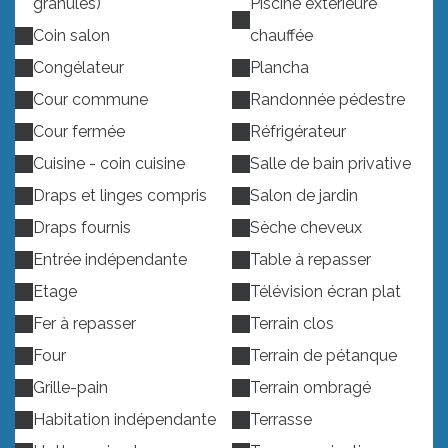
granulés)
Piscine extérieure
Coin salon
chauffée
Congélateur
Plancha
Cour commune
Randonnée pédestre
Cour fermée
Réfrigérateur
Cuisine - coin cuisine
Salle de bain privative
Draps et linges compris
Salon de jardin
Draps fournis
Sèche cheveux
Entrée indépendante
Table à repasser
Etage
Télévision écran plat
Fer à repasser
Terrain clos
Four
Terrain de pétanque
Grille-pain
Terrain ombragé
Habitation indépendante
Terrasse