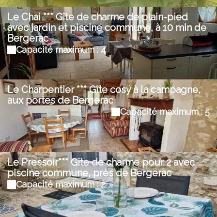
Le Chai *** Gîte de charme de plain-pied
avec jardin et piscine commune, à 10 min de
Bergerac
Capacité maximum : 4
Le Charpentier *** Gîte cosy à la campagne,
aux portes de Bergerac
Capacité maximum : 5
Le Pressoir*** Gîte de charme pour 2 avec
piscine commune, près de Bergerac
Capacité maximum : 2