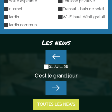
Hotte aspirante
Terrasse privative
Internet
Transat - bain de soleil
Jardin
Wi-Fi haut débit gratuit
Jardin commun
Les news
01 JUIL. 26
C'est le grand jour
TOUTES LES NEWS