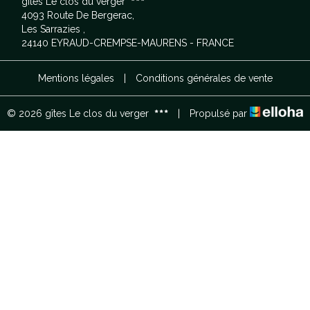
gîtes Le clos du verger
4093 Route De Bergerac,
Les Sarrazies ,
24140 EYRAUD-CREMPSE-MAURENS - FRANCE
Mentions légales
|
Conditions générales de vente
© 2026 gîtes Le clos du verger
|
Propulsé par